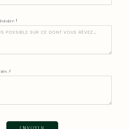
stoire !
ons ?